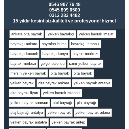
0546 907 76 48
0545 899 0500
0312 283 4482
15 yıldır kesintisiz-kaliteli ve profesyonel hizmet
ankara olta bayrak
yelken bayrakçı
yelken bayrak imalatı
bayrakçı ankara
bayrakçı bursa
bayrakçı istanbul
bayrakçı kocaeli
bayrakçı konya
bayrak merkezi
bayrak merkezi
gelgel baloncu
izmir yelken bayrak
mersin yelken bayrak
olta bayrak
olta bayrak
yelken bayrak
olta bayrak ankara
yelken bayrak antalya
olta bayrak fiyatı
yelken bayrak istanbul
yelken bayrak samsun
otel bayrağı
plaj bayrağı
plaj bayrağı antalya
yelken bayrak
yelken bayrak adana
yelken bayrak antalya
yelken bayrak antep