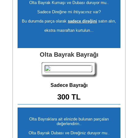
Olta Bayrak Kumaşı ve Dubası duruyor mu..
Sadece Direğine mi ihtiyacınız var?
Bu durumda parça olarak
sadece direğini
satın alın,
ekstra masraftan kurtulun...
Olta Bayrak Bayrağı
Sadece Bayrağı
300 TL
Olta Bayraklara ait elinizde bulunan parçaları
değerlendirin..
Olta Bayrak Dubası ve Direğiniz duruyor mu..