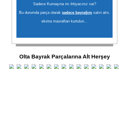
Sadece Kumaşına mı ihtiyacınız var?
Bu durumda parça olarak
sadece bayrağını
satın alın,
ekstra masraftan kurtulun...
Olta Bayrak Parçalarına Aİt Herşey