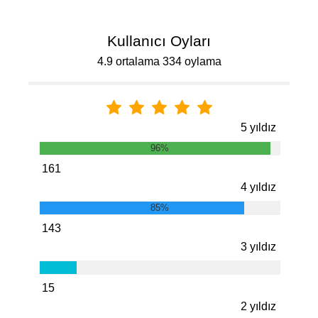
Kullanıcı Oyları
4.9 ortalama 334 oylama
5 yıldız
96%
161
4 yıldız
85%
143
3 yıldız
15
2 yıldız