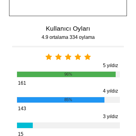
Kullanıcı Oyları
4.9 ortalama 334 oylama
5 yıldız
96%
161
4 yıldız
85%
143
3 yıldız
15