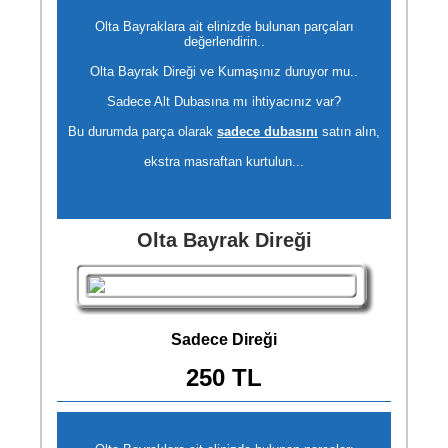
Olta Bayraklara ait elinizde bulunan parçaları
değerlendirin..
Olta Bayrak Direği ve Kumaşınız duruyor mu..
Sadece Alt Dubasına mı ihtiyacınız var?
Bu durumda parça olarak
sadece dubasını
satın alın,
ekstra masraftan kurtulun...
Olta Bayrak Direği
Sadece Direği
250 TL