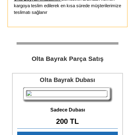
kargoya teslim edilerek en kısa sürede müşterilerimize
teslimatı sağlanır
Olta Bayrak Parça Satış
Olta Bayrak Dubası
Sadece Dubası
200 TL