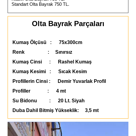
Standart Olta Bayrak 750 TL.
Olta Bayrak Parçaları
Kumaş Ölçüsü : 75x300cm
Renk : Sınırsız
Kumaş Cinsi : Rashel Kumaş
Kumaş Kesimi : Sıcak Kesim
Profillerin Cinsi : Demir Yuvarlak Profil
Profiller : 4 mt
Su Bidonu : 20 Lt. Siyah
Duba Dahil Bitmiş Yükseklik: 3,5 mt