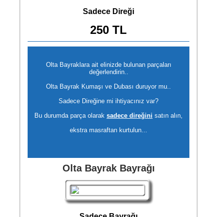
Sadece Direği
250 TL
Olta Bayraklara ait elinizde bulunan parçaları
değerlendirin..
Olta Bayrak Kumaşı ve Dubası duruyor mu..
Sadece Direğine mi ihtiyacınız var?
Bu durumda parça olarak
sadece direğini
satın alın,
ekstra masraftan kurtulun...
Olta Bayrak Bayrağı
Sadece Bayrağı