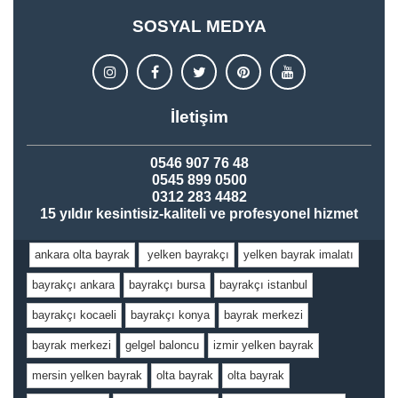
SOSYAL MEDYA
İletişim
0546 907 76 48
0545 899 0500
0312 283 4482
15 yıldır kesintisiz-kaliteli ve profesyonel hizmet
ankara olta bayrak
yelken bayrakçı
yelken bayrak imalatı
bayrakçı ankara
bayrakçı bursa
bayrakçı istanbul
bayrakçı kocaeli
bayrakçı konya
bayrak merkezi
bayrak merkezi
gelgel baloncu
izmir yelken bayrak
mersin yelken bayrak
olta bayrak
olta bayrak