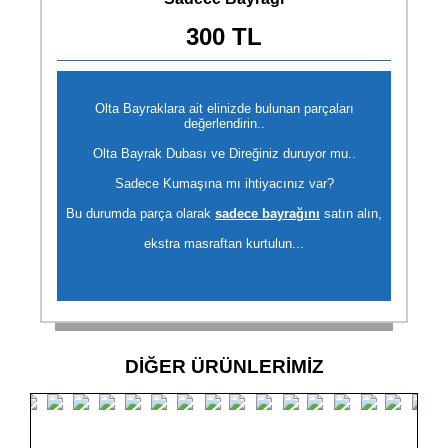
300 TL
Olta Bayraklara ait elinizde bulunan parçaları
değerlendirin..
Olta Bayrak Dubası ve Direğiniz duruyor mu..
Sadece Kumaşına mı ihtiyacınız var?
Bu durumda parça olarak
sadece bayrağını
satın alın,
ekstra masraftan kurtulun...
DİĞER ÜRÜNLERİMİZ