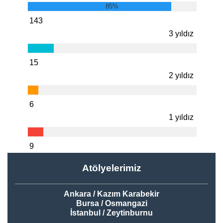
85%
143
3 yıldız
15
2 yıldız
6
1 yıldız
9
Atölyelerimiz
Ankara / Kazım Karabekir
Bursa / Osmangazi
İstanbul / Zeytinburnu