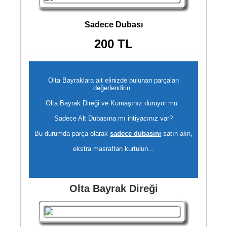
Sadece Dubası
200 TL
Olta Bayraklara ait elinizde bulunan parçaları
değerlendirin..
Olta Bayrak Direği ve Kumaşınız duruyor mu..
Sadece Alt Dubasına mı ihtiyacınız var?
Bu durumda parça olarak
sadece dubasını
satın alın,
ekstra masraftan kurtulun...
Olta Bayrak Direği